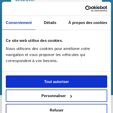
TOUTES LES
FONCTIONNALITÉS DU
Consentement
Détails
À propos des cookies
MINIBUS TPMR MODULIS 50
EN 3 VIDÉOS
Ce site web utilise des cookies.
MODULIS 50 A TOUS LES ATOUTS
Nous utilisons des cookies pour améliorer votre 
D’UN MINIBUS TPMR DONT VOUS NE
navigation et vous proposer les véhicules qui 
POURREZ …
correspondent à vos besoins.
LIRE LA SUITE
Tout autoriser
Personnaliser
Refuser