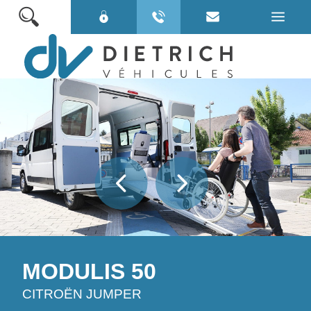
VOITURES TPMR
MINIBUS TPMR
VÉHICULES ÉLECTRIQUES
VÉHICULES EN STOCK
POUR BIEN CHOISIR
QUI SOMMES NOUS ?
MODULIS 50
NOS SERVICES
CITROËN JUMPER
NOS LOCATIONS