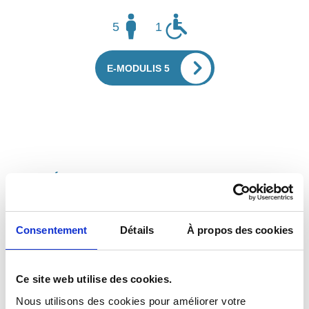
5
1
E-MODULIS 5
L’ÉLECTRIQUE AU SERVICE DE LA
MOBILITÉ
Les véhicules 100 % électriques Dietrich Véhicules,
e-
Consentement
Détails
À propos des cookies
Modulis 5
et e-Modulis 50, allient silence de fonctionnement,
absence d’émissions de CO₂ et efficacité énergétique afin
de réduire l’empreinte carbone.
Ce site web utilise des cookies.
Nous utilisons des cookies pour améliorer votre 
Robustes, confortables et facile à utiliser au quotidien, ils