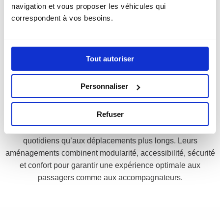
navigation et vous proposer les véhicules qui 
conservent toutes les qualités des véhicules TPMR
correspondent à vos besoins.
traditionnels tout en offrant une conduite plus fluide et un
entretien réduit.
Tout autoriser
ROULEZ PLUS LONGTEMPS, VOYAGEZ
CONFORTABLEMENT
Personnaliser
Avec une autonomie allant jusqu’à 340 kms pour l’
e-Modulis
Refuser
5
et 430 kms pour l’e-Modulis 50, les véhicules électriques
Dietrich Véhicules conviennent aussi bien aux trajets
quotidiens qu’aux déplacements plus longs. Leurs
aménagements combinent modularité, accessibilité, sécurité
et confort pour garantir une expérience optimale aux
passagers comme aux accompagnateurs.