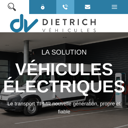
VOITURES TPMR
LA SOLUTION
MINIBUS TPMR
VÉHICULES
VÉHICULES ÉLECTRIQUES
VÉHICULES EN STOCK
ÉLECTRIQUES
POUR BIEN CHOISIR
QUI SOMMES NOUS ?
Le transport TPMR nouvelle génération, propre et
fiable
NOS SERVICES
NOS LOCATIONS