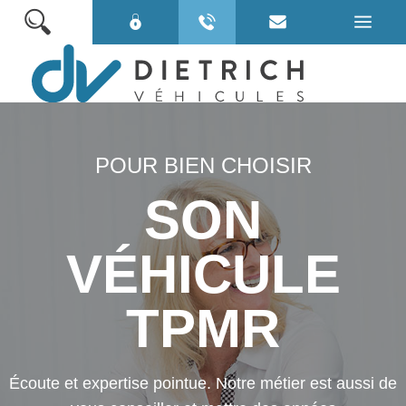
VOITURES TPMR
POUR BIEN CHOISIR
MINIBUS TPMR
SON
VÉHICULES ÉLECTRIQUES
VÉHICULES EN STOCK
VÉHICULE
POUR BIEN CHOISIR
TPMR
QUI SOMMES NOUS ?
NOS SERVICES
Écoute et expertise pointue. Notre métier est aussi de
NOS LOCATIONS