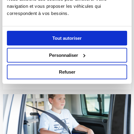
navigation et vous proposer les véhicules qui 
correspondent à vos besoins.
MODE D’EMPLOI DU HAYON
ÉLÉVATEUR POUR MINIBUS
TPMR
Tout autoriser
FACILE ET ROBUSTE Découvrez une vidéo
Personnaliser
explicative du fonctionnement entièrement …
Refuser
VOIR LA VIDÉO