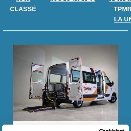
CLASSÉ
TPMR
ACTUALITÉS
LA U
09.12.2021