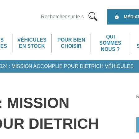
MÉDIA
QUI
ES
VÉHICULES
POUR BIEN
SOMMES
UES
EN STOCK
CHOISIR
NOUS ?
2024 : MISSION ACCOMPLIE POUR DIETRICH VÉHICULES
5 places
5 places + 1 fauteuil ro
 à 2 fauteuils roulants
1 à 4 fauteuils roulan
+ 1 fauteuil roulant
ou 7 places
9 places
9 places
R
: MISSION
UR DIETRICH
Peugeot Rifter
Volkswagen Caddy Ma