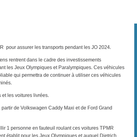
Ford Transit
Citroën Jumper
ODULIS 6 PEUGEOT
MODULIS 7 VOLKSWAGEN
MODULIS 20 FORD
MODULIS 30 CITROËN
MR pour assurer les transports pendant les JO 2024.
iens rentrent dans le cadre des investissements
dant les Jeux Olympiques et Paralympiques. Ces véhicules
able qui permettra de continuer à utiliser ces véhicules
minés.
et les voitures livrées.
à partir de Volkswagen Caddy Maxi et de Ford Grand
llir 1 personne en fauteuil roulant ces voitures TPMR
nt établit pour les Jeux Olympiques et auquel Dietrich