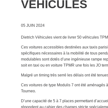
VÉHICULES
Ford Transit Custom
MODULIS 5 VOLKSWAGEN
E-MODULIS 5 PEUGEOT
M
MODULIS 10 FORD
05 JUIN 2024
Dietrich Véhicules vient de livrer 50 véhicules TP
Ces voitures accessibles destinées aux taxis paris
spécifiques nécessaires à la mobilité de tous pen
modulables sont dotés d’une ingénieuse rampe repli
soit en taxi ou en voiture TPMR une fois les JO ter
Malgré un timing très serré les délais ont été tenues 
Ces voitures de type Modulis 7 ont été aménagés 
Tourneo.
D’une capacité de 5 à 7 places permettant d’accuei
répondent au cahier des charges stricte spécialeme