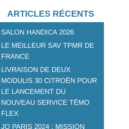
Citroën Jumper
ARTICLES RÉCENTS
MODULIS 7 FORD
MODULIS 50 CITROËN
M
SALON HANDICA 2026
LE MEILLEUR SAV TPMR DE
FRANCE
LIVRAISON DE DEUX
MODULIS 30 CITROËN POUR
LE LANCEMENT DU
NOUVEAU SERVICE TÉMO
FLEX
JO PARIS 2024 : MISSION