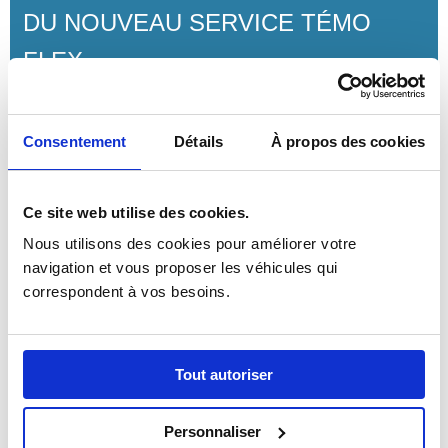
DU NOUVEAU SERVICE TÉMO
FLEX
JO PARIS 2024 : MISSION
ACCOMPLIE POUR DIETRICH
Consentement
Détails
À propos des cookies
VÉHICULES
Ce site web utilise des cookies.
PREMIÈRE LIVRAISON EN
Nous utilisons des cookies pour améliorer votre 
BELGIQUE POUR DIETRICH
navigation et vous proposer les véhicules qui 
correspondent à vos besoins.
VÉHICULES
Tout autoriser
ARCHIVES
Personnaliser