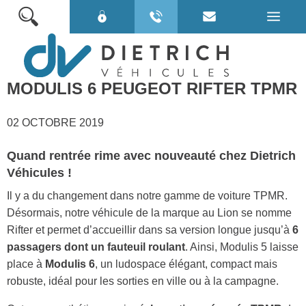
MODULIS 6 PEUGEOT RIFTER TPMR
VOITURES TPMR
02 OCTOBRE 2019
MINIBUS TPMR
Quand rentrée rime avec nouveauté chez Dietrich
VÉHICULES ÉLECTRIQUES
Véhicules !
VÉHICULES EN STOCK
Il y a du changement dans notre gamme de voiture TPMR.
Désormais, notre véhicule de la marque au Lion se nomme
POUR BIEN CHOISIR
Rifter et permet d’accueillir dans sa version longue jusqu’à
6
QUI SOMMES NOUS ?
passagers dont un fauteuil roulant
. Ainsi, Modulis 5 laisse
place à
Modulis 6
, un ludospace élégant, compact mais
NOS SERVICES
robuste, idéal pour les sorties en ville ou à la campagne.
NOS LOCATIONS